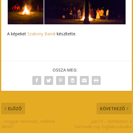
A képeket
Szakony Bandi
készítette.
OSSZA MEG:
ELŐZŐ
KÖVETKEZŐ
…magyar nemesek, mellénk
JubiTV – Betekintés a
álltok?
harmadik nap foglalkozásaiba