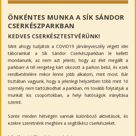
ÖNKÉNTES MUNKA A SÍK SÁNDOR
CSERKÉSZPARKBAN
KEDVES CSERKÉSZTESTVÉRÜNK!
Mint ahogy tudjátok a COVID19 járványveszély végett idei
táborainkat a Sík Sándor Cserkészparkban le kellett
mondanunk, az nem azt jelenti, hogy az élet megállt a
parkban! A tél rengeteg kárt okozott a parkon belül, és ezek
rendbetételére mikor lenne jobb alkalom, mint most. Bár
tisztában vagyunk, hogy a jelenlegi helyzetben több mint 10
személy nem tartózkodhat a parkban, mi tovább folytatjuk a
munkát kis csoportokban, a helyi hatóságok irányítása
szerint.
Szinte minden hétvégén vannak különböző aktivitások, és
ezekre szeretnénk meghívni a segítőkész cserkészeket.