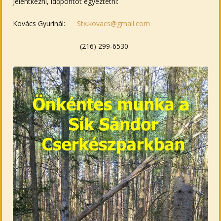
Jelentkezni, időpontot egyeztetni:
Kovács Gyurinál:
Stx.kovacs@gmail.com
(216) 299-6530