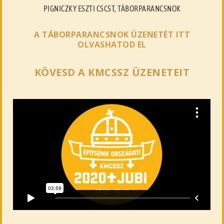
PIGNICZKY ESZTI CSCST, TÁBORPARANCSNOK
A TÁBORPARANCSNOK ÜZENETÉT ITT
OLVASHATOD EL
KÖVESD A KMCSSZ ÜZENETEIT