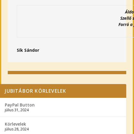
Áldo
Szellő
Forró a 
Sík Sándor
JUBITÁBOR KÖRLEVELEK
PayPal Button
július 31, 2024
Körlevelek
július 28, 2024