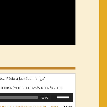
czi Rádió a Jubitábor hangja”
 TIBOR, NÉMETH-SIEGL TAMÁS, MOLNÁR ZSOLT
A
00:00
h
a