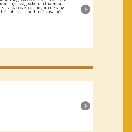
édorszagi-szegediként a táborban.
a
, s az alábbiakban lányom néhány
s
t ő ebben a táborban útravalóúl.
z
n
á
l
n
i
.