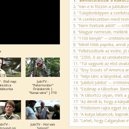
1.
“Bemutatkozik a Rákóczi
2.
“Van-e ki főzzön a Jubitábo
3.
“Tulajdonképpen a cserkész
4.
“A cserkészetben mind tes
5.
“Nem fizetünk adót!”
— GYERMÁ
6.
“Magyar nemesek, mellénk 
7.
“1100 kenyér”
— GYERMÁN MÓNIK
8.
“Minél több paprika, annál 
9.
“Felkészültünk az esőre, jó i
»
10.
“2350, ó az az unokatestv
11.
“Túl vagyunk az első ziva
12.
“Boy Scouts of America and Hung
13.
“Népi tánc a lányokkal, a
 - Első nap:
JubiTV -
14.
“Jubiból Jubiba”
— GYERMÁN MÓN
kezés a
"Paternoster"
15.
“Szülinap a táborban. Bemutatjuk Rákóczi hobbiját, az asztalos mesterség
itáborba
Óriáskerék |
"Kassa vára" | F10
16.
“A tábortűz olyan, mint a
17.
“Az derült ki, hogy a kárpát
18.
“Pödörtem rajta egyet é
19.
“A kutya labancok, kapnak
20.
“Lehet, hogy Calgaryban i
ubiTV -
JubiTV - Hol van
ground on
Simon?