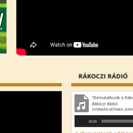
RÁKOCZI RÁDIÓ
“Bemutatkozik a Rákó
Rákóczi Rádió
GYERMÁN MÓNIKA, BAKI
Audió
00:00
lejátszó