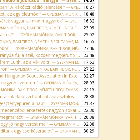
 Rádió a Jubitábor hangja”
14:07
— GYERMÁN MÓNIKA, BAKI TIBOR, NÉMETH-SIEGL TAMÁS, MOLNÁR ZSOLT
n
rban? A Rákóczi Rádió jelentése.”
16:27
— GYERMÁN MÓNIKA, BAKI TIBOR, NÉMETH-SIEGL TAMÁS, MOLNÁR ZSOLT
g
et, az egy életmód.”
18:48
— GYERMÁN MÓNIKA, BAKI TIBOR, NÉMETH-SIEGL TAMÁS, MOLNÁR ZSOLT
e
tvérek vagyunk, mind magyarok”
16:32
— GYERMÁN MÓNIKA, BAKI TIBOR, NÉMETH-SIEGL TAMÁS, MOLNÁR ZSOLT
r
23:09
N MÓNIKA, BAKI TIBOR, NÉMETH-SIEGL TAMÁS, MOLNÁR ZSOLT
ő
álltok?”
25:02
— GYERMÁN MÓNIKA, BAKI TIBOR, NÉMETH-SIEGL TAMÁS, MOLNÁR ZSOLT
n
16:55
A, BAKI TIBOR, NÉMETH-SIEGL TAMÁS, MOLNÁR ZSOLT
ö
jobb!”
27:46
— GYERMÁN MÓNIKA, BAKI TIBOR, NÉMETH-SIEGL TAMÁS, MOLNÁR ZSOLT
v
rányba fúj a szél, közben megkerült Simon”
23:48
— GYERMÁN MÓNIKA, BAKI T
e
érem…uhh, az a Viki volt!”
17:53
— GYERMÁN MÓNIKA, BAKI TIBOR, NÉMETH-SIEGL TAMÁS, MOLNÁR ZSOLT
l
taron”
27:22
— GYERMÁN MÓNIKA, BAKI TIBOR, NÉMETH-SIEGL TAMÁS, MOLNÁR ZSOLT
é
arian Scout Association in Exteris Comparisons”
32:27
s
— GYERMÁN MÓ
zt nagyon szeretem”
28:03
é
— GYERMÁN MÓNIKA, BAKI TIBOR, NÉMETH-SIEGL TAMÁS, MOLNÁR ZSOLT
h
24:15
IKA, BAKI TIBOR, NÉMETH-SIEGL TAMÁS, MOLNÁR ZSOLT
e
et. Mi a cserkészek számára a tábortűz? Mit üzensz anyukának? Kirándultunk és találkoztunk Rákóczival.”
28:38
z
 gesztenyepürén a hab”
21:37
— GYERMÁN MÓNIKA, BAKI TIBOR, NÉMETH-SIEGL TAMÁS, MOLNÁR ZSOLT
,
medencéből érkezettek nagyon sokat kaptak”
22:30
— GYERMÁN MÓNIKA, BAK
i
s megmaradt”
20:38
— GYERMÁN MÓNIKA, BAKI TIBOR, NÉMETH-SIEGL TAMÁS, MOLNÁR ZSOLT
l
 egy jó nagy verést ma.”
32:38
— GYERMÁN MÓNIKA, BAKI TIBOR, NÉMETH-SIEGL TAMÁS, MOLNÁR ZSOLT
l
ndítunk egy cserkészrádiót”
30:29
— GYERMÁN MÓNIKA, BAKI TIBOR, NÉMETH-SIEGL TAMÁS, MOLNÁR ZSOLT
e