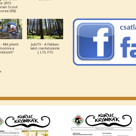
he 2015
rian Scout
oree (EN)
 - Mit jelent
JubiTV - A Fákban
momra a
lakó cserkészeink
rkészet?
| L15, F15
»