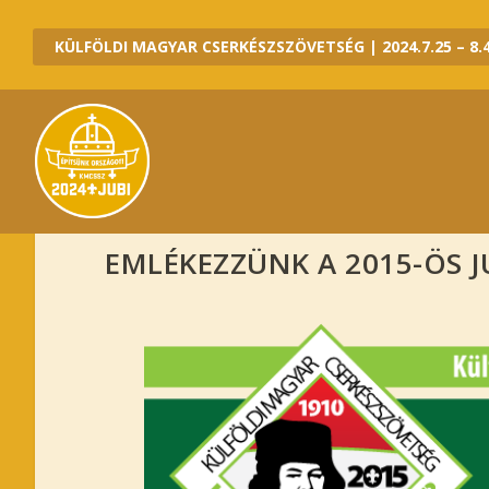
KÜLFÖLDI MAGYAR CSERKÉSZSZÖVETSÉG | 2024.7.25 – 8.4
EMLÉKEZZÜNK A 2015-ÖS J