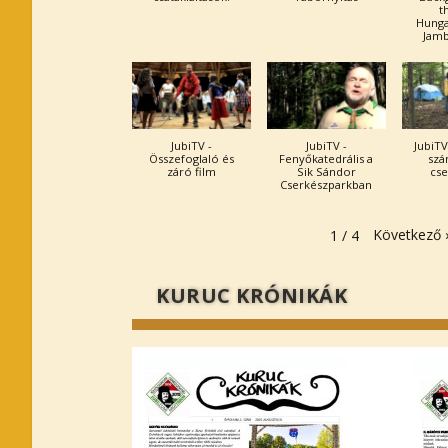
t
Hunga
Jamb
JubiTV -
JubiTV -
JubiTV
Összefoglaló és
Fenyőkatedrális a
szá
záró film
Sik Sándor
cse
Cserkészparkban
Következő
1
/
4
KURUC KRÓNIKÁK