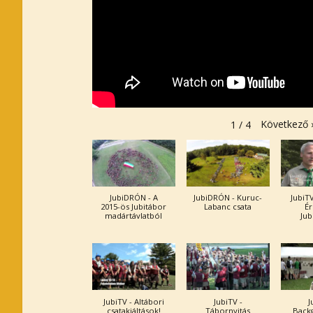
Következő
1
/
4
JubiDRÓN - A
JubiDRÓN - Kuruc-
JubiTV
2015-ös Jubitábor
Labanc csata
Ér
madártávlatból
Jub
JubiTV - Altábori
JubiTV -
J
csatakiáltások!
Tábornyitás
Back