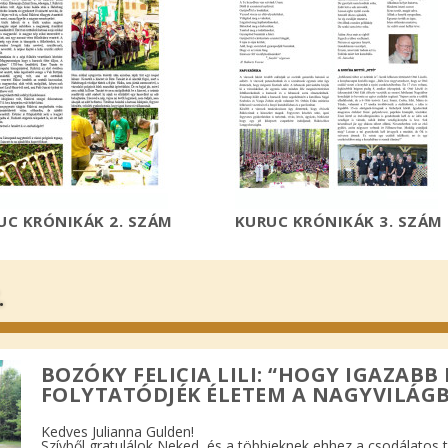
UC KRÓNIKÁK 2. SZÁM
KURUC KRÓNIKÁK 3. SZÁM
.
BOZÓKY FELICIA LILI: “HOGY IGAZABB
FOLYTATÓDJÉK ÉLETEM A NAGYVILÁG
Kedves Julianna Gulden!
Szívből gratulálok Neked, és a többieknek ehhez a csodálatos