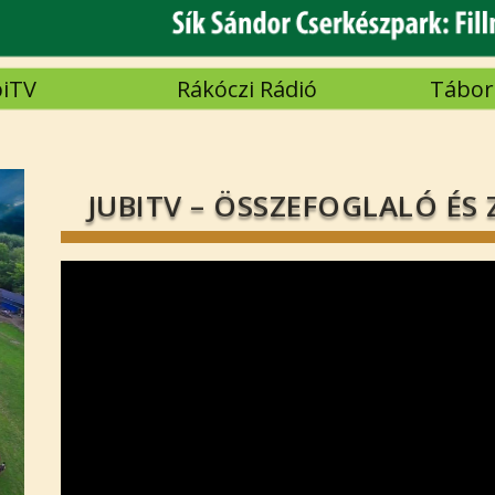
biTV
Rákóczi Rádió
Tábori
JUBITV – ÖSSZEFOGLALÓ ÉS 