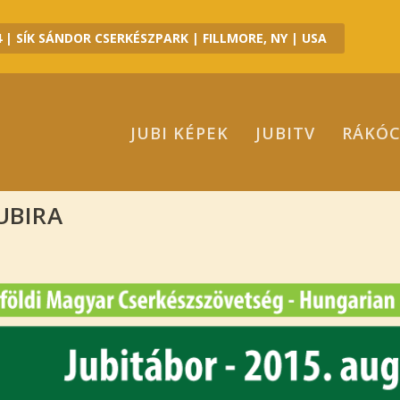
 | SÍK SÁNDOR CSERKÉSZPARK | FILLMORE, NY | USA
JUBI KÉPEK
JUBITV
RÁKÓC
UBIRA