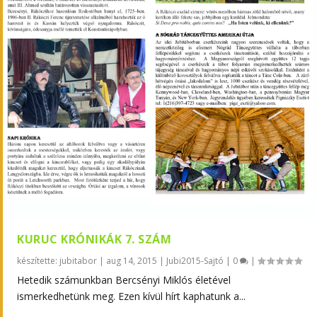
KURUC KRÓNIKÁK 7. SZÁM
készítette:
jubitabor
|
aug 14, 2015
|
Jubi2015-Sajtó
|
0
|
Hetedik számunkban Bercsényi Miklós életével
ismerkedhetünk meg. Ezen kívül hírt kaphatunk a...