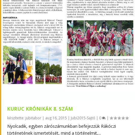
KURUC KRÓNIKÁK 8. SZÁM
készítette:
jubitabor
|
aug 16, 2015
|
Jubi2015-Sajtó
|
0
|
Nyolcadik, egyben zárószámunkban befejezzük Rákóczi
történetének ismertetését, mind a történelmit,...