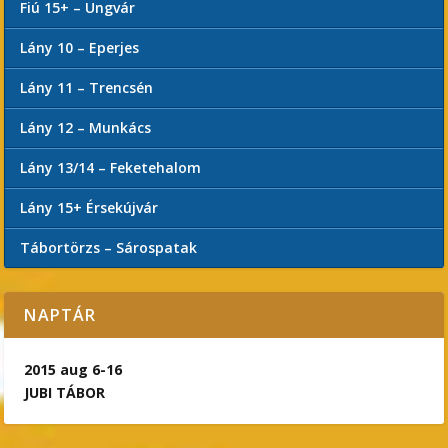
Fiú 15+ – Ungvár
Lány 10 – Eperjes
Lány 11 – Trencsén
Lány 12 – Munkács
Lány 13/14 – Feketehalom
Lány 15+ Érsekújvár
Tábortörzs – Sárospatak
NAPTÁR
2015 aug 6-16
JUBI TÁBOR