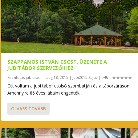
SZAPPANOS ISTVÁN CSCST. ÜZENETE A
JUBITÁBOR SZERVEZŐIHEZ
készítette:
jubitabor
|
aug 18, 2015
|
Jubi2015-Sajtó
|
0
|
Ott voltam a jubi tábor utolsó szombatján és a táborzáráson.
Amennyire 86 éves lábaim engedték...
OLVASS TOVÁBB