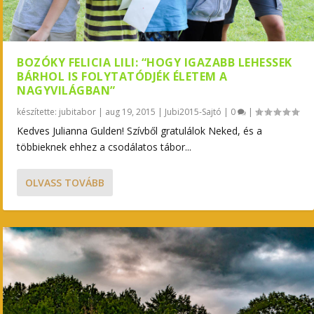
BOZÓKY FELICIA LILI: “HOGY IGAZABB LEHESSEK
BÁRHOL IS FOLYTATÓDJÉK ÉLETEM A
NAGYVILÁGBAN”
készítette:
jubitabor
|
aug 19, 2015
|
Jubi2015-Sajtó
|
0
|
Kedves Julianna Gulden! Szívből gratulálok Neked, és a
többieknek ehhez a csodálatos tábor...
OLVASS TOVÁBB