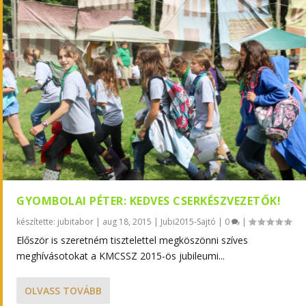
GYOMBOLAI PÉTER: KEDVES CSERKÉSZVEZETŐK!
készítette:
jubitabor
|
aug 18, 2015
|
Jubi2015-Sajtó
|
0
|
Először is szeretném tisztelettel megköszönni szíves
meghívásotokat a KMCSSZ 2015-ös jubileumi...
OLVASS TOVÁBB