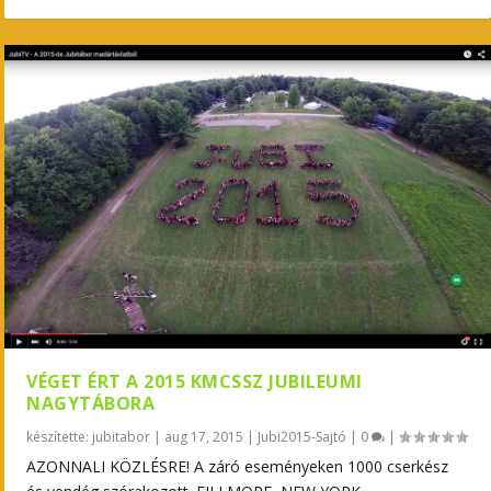
VÉGET ÉRT A 2015 KMCSSZ JUBILEUMI
NAGYTÁBORA
készítette:
jubitabor
|
aug 17, 2015
|
Jubi2015-Sajtó
|
0
|
AZONNALI KÖZLÉSRE! A záró eseményeken 1000 cserkész