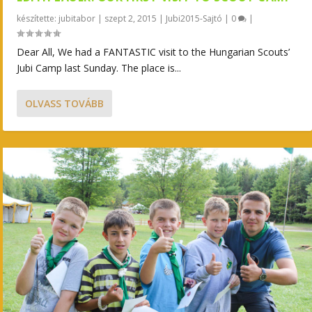
készítette:
jubitabor
|
szept 2, 2015
|
Jubi2015-Sajtó
|
0
|
Dear All, We had a FANTASTIC visit to the Hungarian Scouts’
Jubi Camp last Sunday. The place is...
OLVASS TOVÁBB