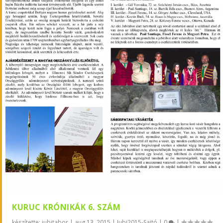
KURUC KRÓNIKÁK 6. SZÁM
készítette:
jubitabor
|
aug 13, 2015
|
Jubi2015-Sajtó
|
0
|