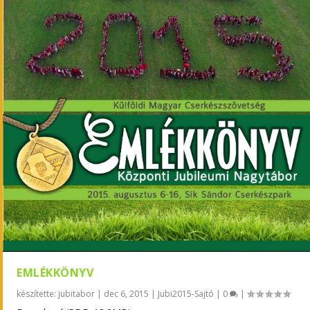
EMLÉKKÖNYV
készítette:
jubitabor
|
dec 6, 2015
|
Jubi2015-Sajtó
|
0
|