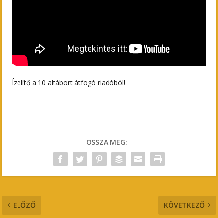
Ízelítő a 10 altábort átfogó riadóból!
OSSZA MEG:
ELŐZŐ
KÖVETKEZŐ