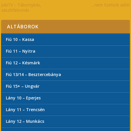
JubiTV – Tábornyitás,
…nem fizetünk adót!
zászlófelvonás
ALTÁBOROK
Fiú 10 – Kassa
Fiú 11 – Nyitra
Fiú 12 – Késmárk
Fiú 13/14 – Besztercebánya
Fiú 15+ – Ungvár
Lány 10 – Eperjes
Lány 11 – Trencsén
Lány 12 – Munkács