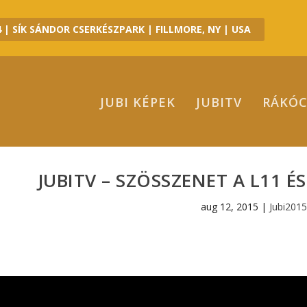
 | SÍK SÁNDOR CSERKÉSZPARK | FILLMORE, NY | USA
JUBI KÉPEK
JUBITV
RÁKÓC
JUBITV – SZÖSSZENET A L11 
aug 12, 2015
|
Jubi2015