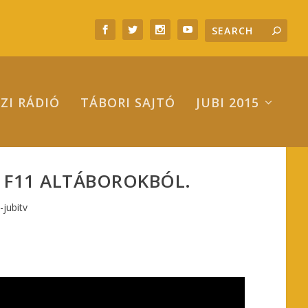
ZI RÁDIÓ
TÁBORI SAJTÓ
JUBI 2015
ÉS F11 ALTÁBOROKBÓL.
-jubitv