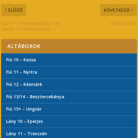
ELŐZŐ
KÖVETKEZŐ
JubiTV – Fenyőkatedrális a Sik
Tábori portrék
Sándor Cserkészparkban
ALTÁBOROK
Fiú 10 – Kassa
Fiú 11 – Nyitra
Fiú 12 – Késmárk
Fiú 13/14 – Besztercebánya
Fiú 15+ – Ungvár
Lány 10 – Eperjes
Lány 11 – Trencsén