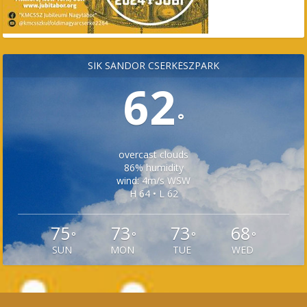
SÍK SÁNDOR CSERKÉSZPARK
62
°
overcast clouds
86% humidity
wind: 4m/s WSW
H 64 • L 62
75
73
73
68
°
°
°
°
SUN
MON
TUE
WED