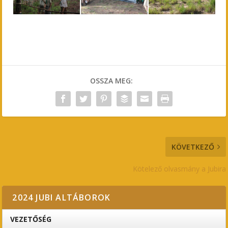
OSSZA MEG:
KÖVETKEZŐ
Kötelező olvasmány a Jubira
2024 JUBI ALTÁBOROK
VEZETŐSÉG