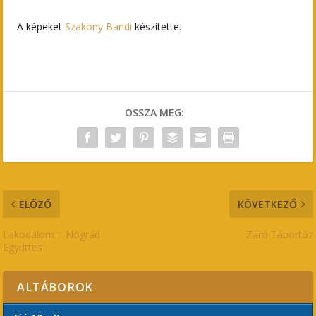
A képeket
Szakony Bandi
készítette.
OSSZA MEG:
ELŐZŐ
KÖVETKEZŐ
Lakodalom – Nógrád
Záró Tábortűz
Együttes
ALTÁBOROK