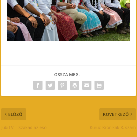
OSSZA MEG:
ELŐZŐ
KÖVETKEZŐ
JubiTV – Szakad az eső
Kuruc Krónikák 8. szám