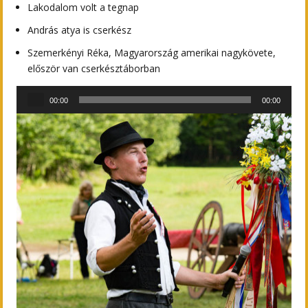
Lakodalom volt a tegnap
András atya is cserkész
Szemerkényi Réka, Magyarország amerikai nagykövete,
először van cserkésztáborban
Audió
00:00
00:00
lejátszó