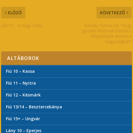
ELŐZŐ
KÖVETKEZŐ
JubiTV – A nagy csata
Bozóky Felicia Lili: “Hogy
igazabb lehessek bárhol is
folytatódjék életem a
nagyvilágban”
ALTÁBOROK
Fiú 10 – Kassa
Fiú 11 – Nyitra
Fiú 12 – Késmárk
Fiú 13/14 – Besztercebánya
Fiú 15+ – Ungvár
Lány 10 – Eperjes