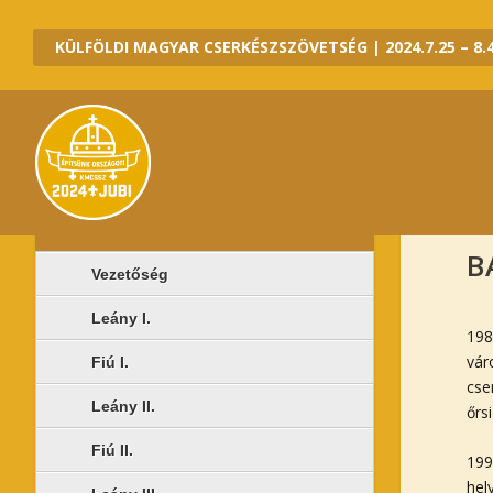
KÜLFÖLDI MAGYAR CSERKÉSZSZÖVETSÉG | 2024.7.25 – 8.4
2020 JUBI ALTÁBOROK
B
Vezetőség
Leány I.
198
vár
Fiú I.
cse
Leány II.
őrs
Fiú II.
199
hel