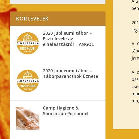
A 2
ben
KÖRLEVELEK
201
leg
2020 Jubileumi tábor –
Eszti levele az
A C
elhalasztásról – ANGOL
táb
Jam
2020 Jubileumi tábor –
A c
Táborparancsnok üznete
öss
cse
mun
mag
Camp Hygiene &
Sanitation Personnel