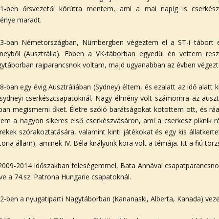
1-ben őrsvezetői körútra mentem, ami a mai napig is cserkés
énye maradt.
3-ban Németországban, Nürnbergben végeztem el a ST-i tábort 
neyből (Ausztrália). Ebben a VK-táborban egyedül én vettem reszt
ytáborban rajparancsnok voltam, majd ugyanabban az évben végeztem 
8-ban egy évig Ausztráliában (Sydney) éltem, és ezalatt az idő alatt 
 sydneyi cserkészcsapatoknál. Nagy élmény volt számomra az ausztr
ban megismerni őket. Életre szóló barátságokat kötöttem ott, és rá
tem a nagyon sikeres első cserkészvásáron, ami a cserkesz piknik 
rekek szórakoztatására, valamint kinti játékokat és egy kis állatker
ctoria állam), aminek IV. Béla királyunk kora volt a témája. Itt a fiú tö
2009-2014 időszakban feleségemmel, Bata Annával csapatparancsnoko
etve a 74.sz. Patrona Hungarie csapatoknál.
2-ben a nyugatiparti Nagytáborban (Kananaski, Alberta, Kanada) vezet