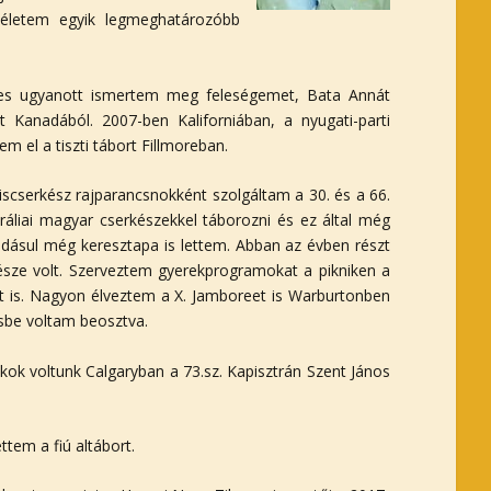
zéletem egyik legmeghatározóbb
es ugyanott ismertem meg feleségemet, Bata Annát
 Kanadából. 2007-ben Kaliforniában, a nyugati-parti
el a tiszti tábort Fillmoreban.
kiscserkész rajparancsnokként szolgáltam a 30. és a 66.
áliai magyar cserkészekkel táborozni és ez által még
adásul még keresztapa is lettem. Abban az évben részt
része volt. Szerveztem gyerekprogramokat a pikniken a
tet is. Nagyon élveztem a X. Jamboreet is Warburtonben
rzsbe voltam beosztva.
k voltunk Calgaryban a 73.sz. Kapisztrán Szent János
tem a fiú altábort.