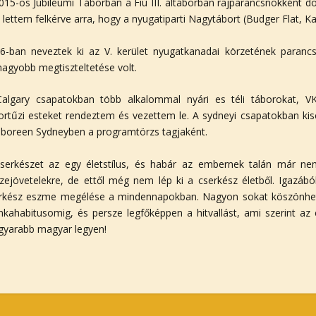
015-os Jubileumi Táborban a Fiú III. altáborban rajparancsnokként d
 lettem felkérve arra, hogy a nyugatiparti Nagytábort (Budger Flat, Ka
6-ban neveztek ki az V. kerület nyugatkanadai körzetének paranc
nagyobb megtiszteltetése volt.
algary csapatokban több alkalommal nyári es téli táborokat, VK 
ortűzi esteket rendeztem és vezettem le. A sydneyi csapatokban ki
boreen Sydneyben a programtörzs tagjaként.
serkészet az egy életstílus, és habár az embernek talán már nem
zejövetelekre, de ettől még nem lép ki a cserkész életből. Igazáb
rkész eszme megélése a mindennapokban. Nagyon sokat köszönhet
kahabitusomig, és persze legfőképpen a hitvallást, ami szerint a
yarabb magyar legyen!