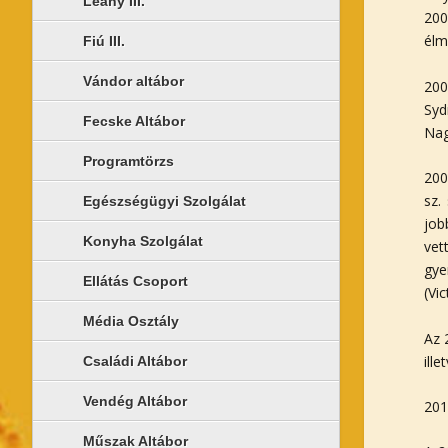
Leány III.
200
élm
Fiú III.
Vándor altábor
200
Syd
Fecske Altábor
Nag
Programtörzs
200
sz.
Egészségügyi Szolgálat
job
Konyha Szolgálat
vet
gye
Ellátás Csoport
(Vi
Média Osztály
Az 
ill
Családi Altábor
Vendég Altábor
201
Műszak Altábor