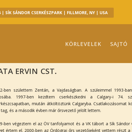
 | SÍK SÁNDOR CSERKÉSZPARK | FILLMORE, NY | USA
KÖRLEVELEK
SAJTÓ
ATA ERVIN CST.
2-ben születtem Zentán, a Vajdaságban. A szüleimmel 1993-ba
osába. 1997-ben kezdtem cserkészkedni a Calgary-i 74. sz
rkészcsapatban, miután átköltöztünk Calgaryba. Csatlakozásomat k
i tag, és a második évben már őrsvezető jelölt lettem.
9-ben végeztem el az ÖV tanfolyamot és a VK tábort a Sík Sándor
yet értem el. 2000-ben az Ördögraj őrs vezetőjeként vettem részt a J