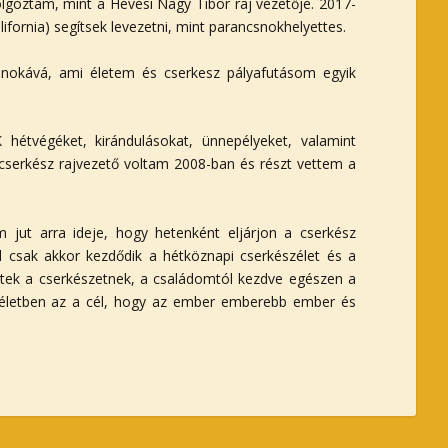
olgoztam, mint a Hevesi Nagy Tibor raj vezetője. 2017-
lifornia) segítsek levezetni, mint parancsnokhelyettes.
snokává, ami életem és cserkesz pályafutásom egyik
hétvégéket, kirándulásokat, ünnepélyeket, valamint
scserkész rajvezető voltam 2008-ban és részt vettem a
 jut arra ideje, hogy hetenként eljárjon a cserkész
ól csak akkor kezdődik a hétköznapi cserkészélet és a
ek a cserkészetnek, a családomtól kezdve egészen a
z életben az a cél, hogy az ember emberebb ember és