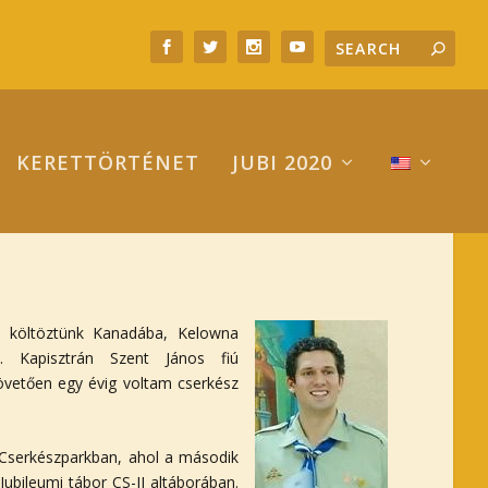
KERETTÖRTÉNET
JUBI 2020
n költöztünk Kanadába, Kelowna
. Kapisztrán Szent János fiú
övetően egy évig voltam cserkész
 Cserkészparkban, ahol a második
ubileumi tábor CS-II altáborában.