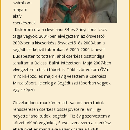
számítom
magam
aktív
cserkésznek
. Kiskorom óta a clevelandi 34-es Zrínyi Ilona lcscs.
tagja vagyok. 2001-ben elvégeztem az őrsvezető,
2002-ben a kiscserkész őrsvezető, és 2003-ban a
segédtiszt képző táborokat. A 2005-2006 tanévet
Budapesten töltöttem, ahol cserkész ösztöndíjjal
tanultam a Balassi Bálint Intézetben. Majd 2007-ben
elvégeztem a tiszti tábort is. Többször voltam ŐV-n
mint kiképző, és majd 4 évig vezettem a Cserkész
Minta tábort. Jelenleg a Segédtiszti táborban vagyok
egy kiképző.
Clevelandben, munkám miatt, sajnos nem tudok
rendszeresen cserkész összejövetelre járni, így
helyette “ahol tudok, segítek”. Tíz évig szerveztem a
körzeti VK hétvégünket, 6 éve szervezem a cserkész
ebédünket és már 3 éve vagyok tagja a CSBK