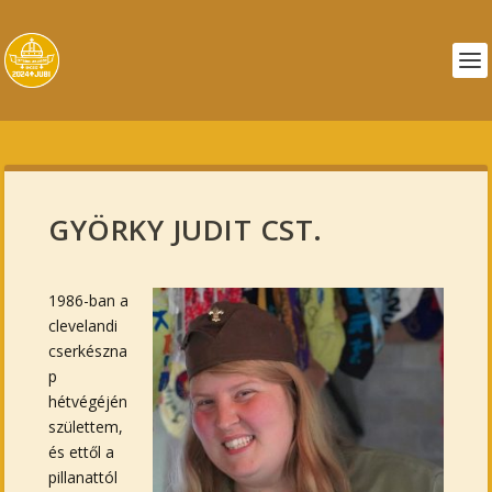
GYÖRKY JUDIT CST.
1986-ban a
clevelandi
cserkészna
p
hétvégéjén
születtem,
és ettől a
pillanattól