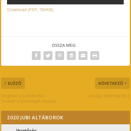
Download (PDF, 760KB)
OSSZA MEG:
ELŐZŐ
KÖVETKEZŐ
Meghívó a Jubitáborba
Utazási Információk I.
Testvér-szövetségek részére
2020 JUBI ALTÁBOROK
Vezetőség