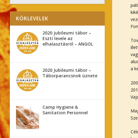
pal
kik
KÖRLEVELEK
vez
For
2020 Jubileumi tábor –
Eszti levele az
Tov
elhalasztásról – ANGOL
ill
vag
alu
a k
2020 Jubileumi tábor –
Táborparancsnok üznete
200
201
Vaj
Camp Hygiene &
Mag
Sanitation Personnel
Sze
Cél