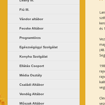
Leány III.
Fiú III.
Lan
szé
Vándor altábor
ker
és 
Fecske Altábor
Programtörzs
Vez
maj
Egészségügyi Szolgálat
(48
Seg
Konyha Szolgálat
198
Ellátás Csoport
raj
Média Osztály
raj
kal
Családi Altábor
veg
Vendég Altábor
Cle
vez
Műszak Altábor