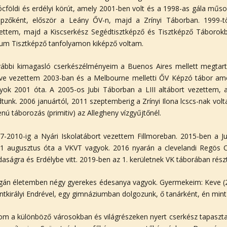
ócföldi és erdélyi körút, amely 2001-ben volt és a 1998-as gála műs
épzőként, először a Leány ŐV-n, majd a Zrínyi Táborban. 1999-
ettem, majd a Kiscserkész Segédtisztképző és Tisztképző Táborok
um Tisztképző tanfolyamon kiképző voltam.
ábbi kimagasló cserkészélményeim a Buenos Aires mellett megtart
etve vezettem 2003-ban és a Melbourne melletti ŐV Képzó tábor am
yok 2001 óta. A 2005-os Jubi Táborban a LIII altábort vezettem, 
dtunk. 2006 januártól, 2011 szeptemberig a Zrínyi Ilona lcscs-nak vo
enú táborozás (primitiv) az Allegheny vízgyűjtőnél.
7-2010-ig a Nyári Iskolatábort vezettem Fillmoreban. 2015-ben a 
1 augusztus óta a VKVT vagyok. 2016 nyarán a clevelandi Regös Cs
daságra és Erdélybe vitt. 2019-ben az 1. kerületnek VK táborában rész
án életemben négy gyerekes édesanya vagyok. Gyermekeim: Keve (23)
ntkirályi Endrével, egy gimnáziumban dolgozunk, ő tanárként, én mint a
om a különböző városokban és világrészeken nyert cserkész tapasz