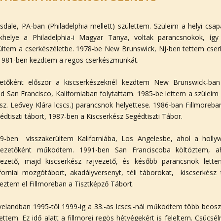
sdale, PA-ban (Philadelphia mellett) születtem. Szüleim a helyi csa
khelye a Philadelphia-i Magyar Tanya, voltak parancsnokok, íg
ültem a cserkészéletbe. 1978-be New Brunswick, NJ-ben tettem cse
1981-ben kezdtem a regös cserkészmunkát.
etőként először a kiscserkészeknél kezdtem New Brunswick-ban 
d San Francisco, Kaliforniaban folytattam. 1985-be lettem a szüleim
.sz. Leővey Klára lcscs.) parancsnok helyettese. 1986-ban Fillmoreb
édtiszti tábort, 1987-ben a Kiscserkész Segédtiszti Tábor.
9-ben visszakerültem Kaliforniába, Los Angelesbe, ahol a holly
vezetőként működtem. 1991-ben San Franciscoba költöztem, a
vezető, majd kiscserkész rajvezető, és később parancsnok lette
iforniai mozgótábort, akadályversenyt, téli táborokat, kiscserkés
eztem el Fillmoreban a Tisztképző Tábort.
velandban 1995-től 1999-ig a 33.-as lcscs.-nál működtem több beosz
ettem. Ez idő alatt a fillmorei regös hétvégekért is feleltem. Csú