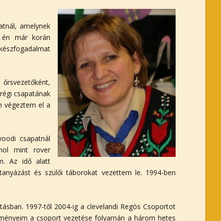
patnál, amelynek
y én már korán
rkészfogadalmat
őrsvezetőként,
 régi csapatának
an végeztem el a
woodi csapatnál
hol mint rover
m. Az idő alatt
z tanyázást és szülői táborokat vezettem le. 1994-ben
tásban. 1997-től 2004-ig a clevelandi Regös Csoportot
csélményeim a csoport vezetése folyamán a három hetes