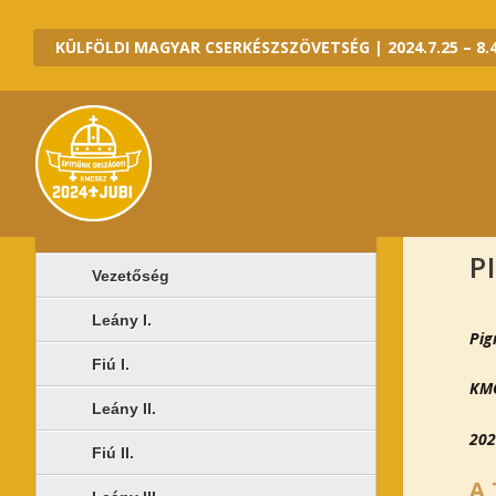
KÜLFÖLDI MAGYAR CSERKÉSZSZÖVETSÉG | 2024.7.25 – 8.4
2020 JUBI ALTÁBOROK
P
Vezetőség
Leány I.
Pig
Fiú I.
KMC
Leány II.
202
Fiú II.
A