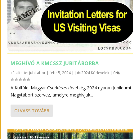
MEGHÍVÓ A KMCSSZ JUBITÁBORBA
készítette:
jubitabor
|
febr 5, 2024
|
Jubi2024 Körlevelek
|
0
|
A Külföldi Magyar Cserkészszövetség 2024 nyarán Jubileumi
Nagytábort szervez, amelyre meghívjuk...
OLVASS TOVÁBB