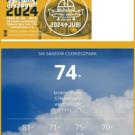
SÍK SÁNDOR CSERKÉSZPARK
74
°
broken clouds
57% humidity
wind: 5m/s W
H 74 • L 72
81
71
75
70
°
°
°
°
SUN
MON
TUE
WED