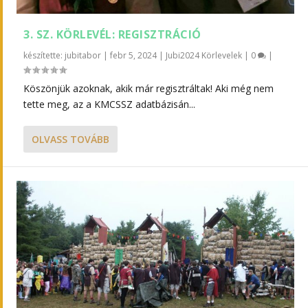
3. SZ. KÖRLEVÉL: REGISZTRÁCIÓ
készítette:
jubitabor
|
febr 5, 2024
|
Jubi2024 Körlevelek
|
0
|
Köszönjük azoknak, akik már regisztráltak! Aki még nem
tette meg, az a KMCSSZ adatbázisán...
OLVASS TOVÁBB