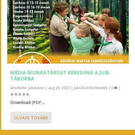
MÉDIA MUNKATÁRSAT KERESÜNK A JUBI
TÁBORBA
készítette:
jubitabor
|
aug 28, 2023
|
Jubi2024 Körlevelek
|
0
|
Download (PDF,...
OLVASS TOVÁBB