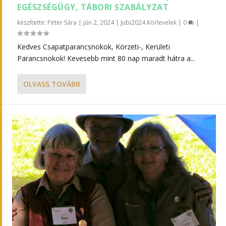
EGÉSZSÉGÜGY, TÁBORI SZABÁLYZAT
készítette:
Péter Sára
|
jún 2, 2024
|
Jubi2024 Körlevelek
|
0
|
Kedves Csapatparancsnokok, Körzeti-, Kerületi
Parancsnokok! Kevesebb mint 80 nap maradt hátra a...
OLVASS TOVÁBB