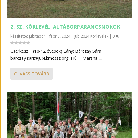
2. SZ. KÖRLEVÉL: ALTÁBORPARANCSNOKOK
készítette:
jubitabor
|
febr 5, 2024
|
Jubi2024 Körlevelek
|
0
|
Cserkész I. (10-12 évesek) Lány: Bárczay Sára
barczay.sari@jubi.kmcssz.org Fiú: Marshall...
OLVASS TOVÁBB