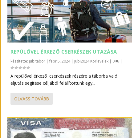
REPÜLŐVEL ÉRKEZŐ CSERKÉSZEK UTAZÁSA
készítette:
jubitabor
|
febr 5, 2024
|
Jubi2024 Körlevelek
|
0
|
A repülővel érkező cserkészek részére a táborba való
eljutás segítése céljából felállítottunk egy...
OLVASS TOVÁBB