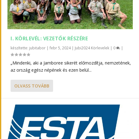
I. KÖRLEVÉL: VEZETŐK RÉSZÉRE
készítette:
jubitabor
|
febr 5, 2024
|
Jubi2024 Körlevelek
|
0
|
„Mindenki, aki a Jamboree sikerét előmozdítja, nemzetének,
az ország egész népének és ezen belül...
OLVASS TOVÁBB