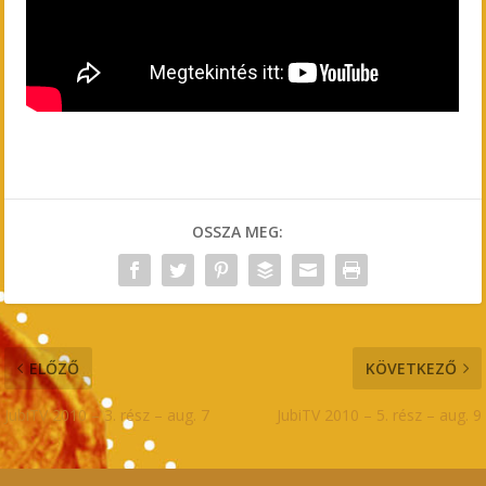
OSSZA MEG:
ELŐZŐ
KÖVETKEZŐ
JubiTV 2010 – 3. rész – aug. 7
JubiTV 2010 – 5. rész – aug. 9