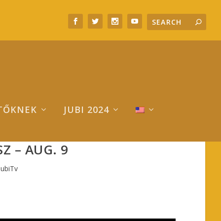
TŐKNEK
JUBI 2024
SZ – AUG. 9
JubiTv