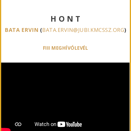
H O N T
BATA ERVIN
(
BATA.ERVIN@JUBI.KMCSSZ.ORG
)
FIII MEGHÍVÓLEVÉL