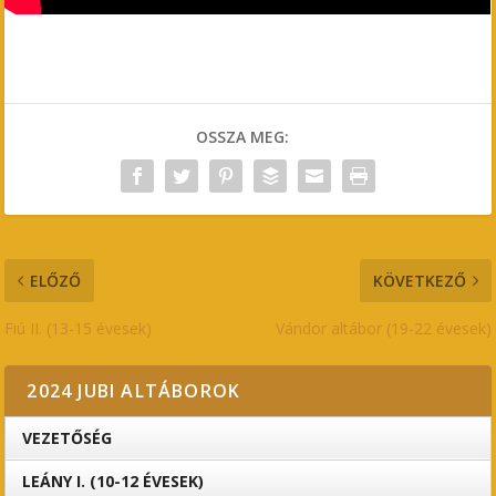
OSSZA MEG:
ELŐZŐ
KÖVETKEZŐ
Fiú II. (13-15 évesek)
Vándor altábor (19-22 évesek)
2024 JUBI ALTÁBOROK
VEZETŐSÉG
LEÁNY I. (10-12 ÉVESEK)