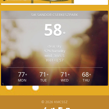
SÍK SÁNDOR CSERKÉSZPARK
58
°
clear sky
97% humidity
wind: 3m/s S
H 61 • L 57
77
71
71
68
°
°
°
°
MON
TUE
WED
THU
© 2026 KMCSSZ