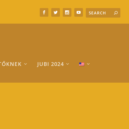
TŐKNEK
JUBI 2024
RLEVÉL – REGISZTRÁCIÓ