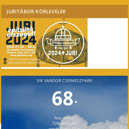
JUBITÁBOR KÖRLEVELEK
SÍK SÁNDOR CSERKÉSZPARK
68
°
few clouds
72% humidity
wind: 10m/s SSW