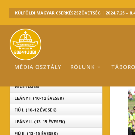
KÜLFÖLDI MAGYAR CSERKÉSZSZÖVETSÉG | 2024.7.25 – 8.4
MÉDIA OSZTÁLY
RÓLUNK
TÁBOR
I
2024 JUBI ALTÁBOROK
VEZETŐSÉG
LEÁNY I. (10-12 ÉVESEK)
FIÚ I. (10-12 ÉVESEK)
LEÁNY II. (13-15 ÉVESEK)
FIÚ II. (13-15 ÉVESEK)