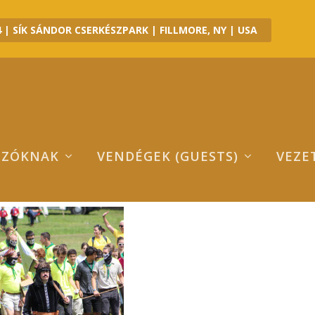
 | SÍK SÁNDOR CSERKÉSZPARK | FILLMORE, NY | USA
OZÓKNAK
VENDÉGEK (GUESTS)
VEZE
MG_1740