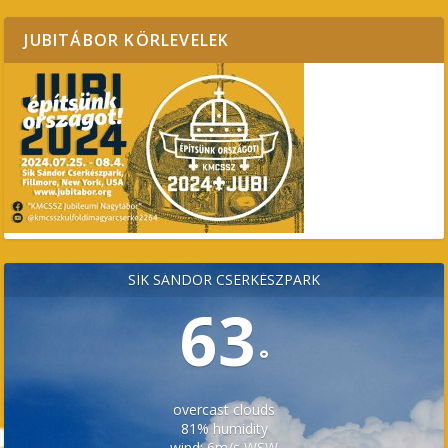
JUBITÁBOR KÖRLEVELEK
SÍK SÁNDOR CSERKÉSZPARK
63
°
overcast clouds
81% humidity
wind: 6m/s WSW