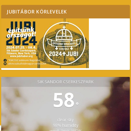
JUBITÁBOR KÖRLEVELEK
SÍK SÁNDOR CSERKÉSZPARK
58
°
clear sky
98% humidity
wind: 3m/s WSW