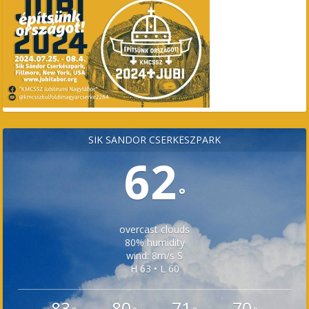
SÍK SÁNDOR CSERKÉSZPARK
62
°
overcast clouds
80% humidity
wind: 8m/s S
H 63 • L 60
83
80
71
70