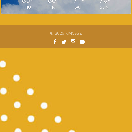
°
°
°
°
THU
FRI
SAT
SUN
© 2026 KMCSSZ