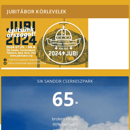
JUBITÁBOR KÖRLEVELEK
SÍK SÁNDOR CSERKÉSZPARK
65
°
broken clouds
90% humidity
wind: 2m/s E