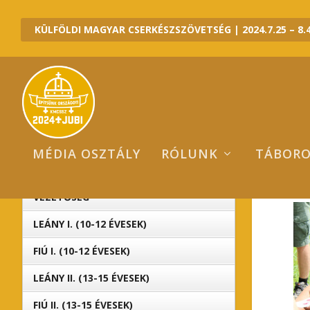
KÜLFÖLDI MAGYAR CSERKÉSZSZÖVETSÉG | 2024.7.25 – 8.4
MÉDIA OSZTÁLY
RÓLUNK
TÁBOR
I
2024 JUBI ALTÁBOROK
VEZETŐSÉG
LEÁNY I. (10-12 ÉVESEK)
FIÚ I. (10-12 ÉVESEK)
LEÁNY II. (13-15 ÉVESEK)
FIÚ II. (13-15 ÉVESEK)