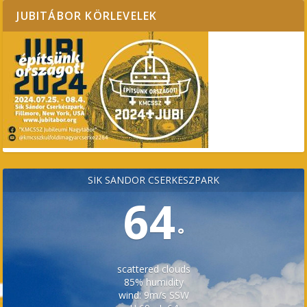
JUBITÁBOR KÖRLEVELEK
SÍK SÁNDOR CSERKÉSZPARK
64
°
scattered clouds
85% humidity
wind: 9m/s SSW