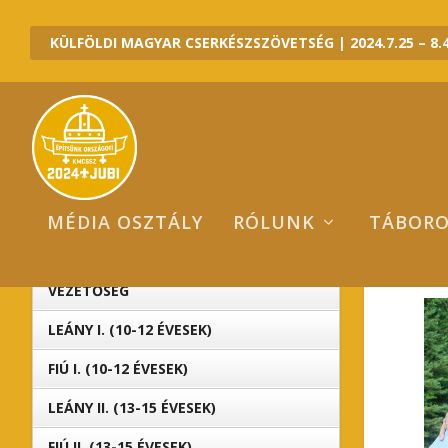
KÜLFÖLDI MAGYAR CSERKÉSZSZÖVETSÉG | 2024.7.25 – 8.4
MÉDIA OSZTÁLY
RÓLUNK
TÁBOR
I
2024 JUBI ALTÁBOROK
VEZETŐSÉG
LEÁNY I. (10-12 ÉVESEK)
FIÚ I. (10-12 ÉVESEK)
LEÁNY II. (13-15 ÉVESEK)
FIÚ II. (13-15 ÉVESEK)