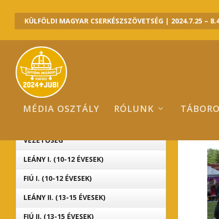
KÜLFÖLDI MAGYAR CSERKÉSZSZÖVETSÉG | 2024.7.25 – 8.4
MÉDIA OSZTÁLY
RÓLUNK
TÁBOR
I
2024 JUBI ALTÁBOROK
VEZETŐSÉG
LEÁNY I. (10-12 ÉVESEK)
FIÚ I. (10-12 ÉVESEK)
LEÁNY II. (13-15 ÉVESEK)
FIÚ II. (13-15 ÉVESEK)