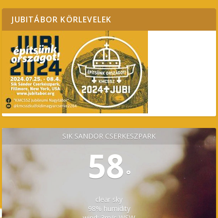
JUBITÁBOR KÖRLEVELEK
SÍK SÁNDOR CSERKÉSZPARK
58
°
clear sky
98% humidity
wind: 3m/s WSW