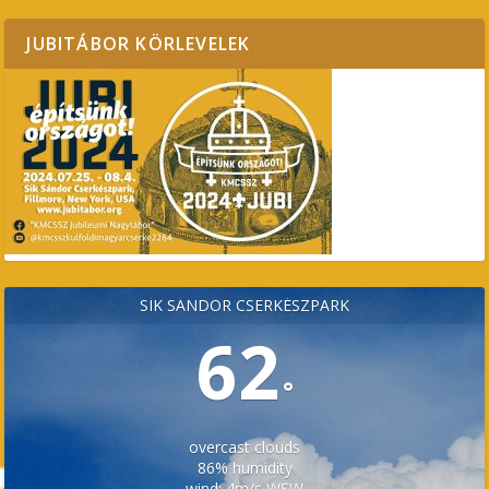
JUBITÁBOR KÖRLEVELEK
SÍK SÁNDOR CSERKÉSZPARK
62
°
overcast clouds
86% humidity
wind: 4m/s WSW