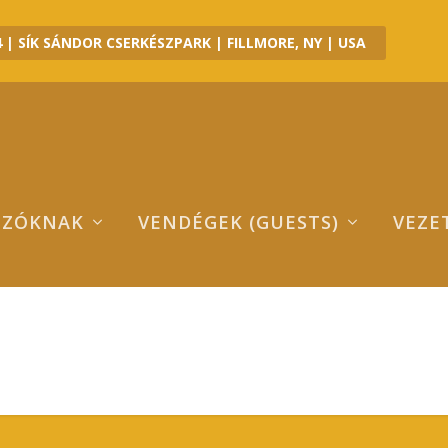
 | SÍK SÁNDOR CSERKÉSZPARK | FILLMORE, NY | USA
OZÓKNAK
VENDÉGEK (GUESTS)
VEZE
B_07746