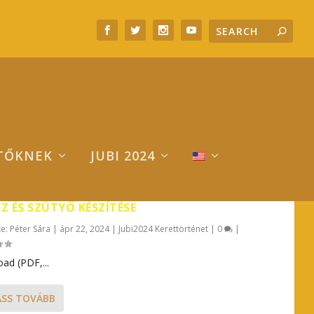
TŐKNEK
JUBI 2024
EZ ÉS SZÜTYŐ KÉSZÍTÉSE
te:
Péter Sára
|
ápr 22, 2024
|
Jubi2024 Kerettörténet
|
0
|
ad (PDF,...
ASS TOVÁBB