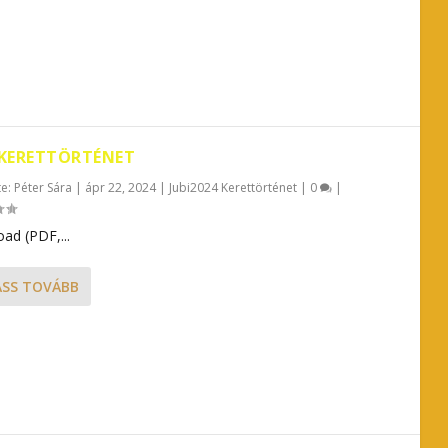
 KERETTÖRTÉNET
te:
Péter Sára
|
ápr 22, 2024
|
Jubi2024 Kerettörténet
|
0
|
ad (PDF,...
ASS TOVÁBB