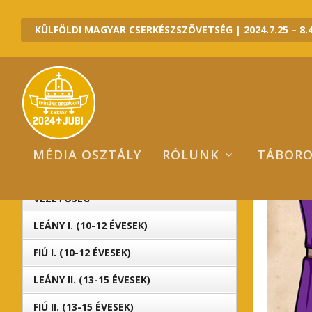
KÜLFÖLDI MAGYAR CSERKÉSZSZÖVETSÉG | 2024.7.25 – 8.4
MÉDIA OSZTÁLY
RÓLUNK
TÁBOR
KATEG
2024 JUBI ALTÁBOROK
VEZETŐSÉG
LEÁNY I. (10-12 ÉVESEK)
FIÚ I. (10-12 ÉVESEK)
LEÁNY II. (13-15 ÉVESEK)
FIÚ II. (13-15 ÉVESEK)