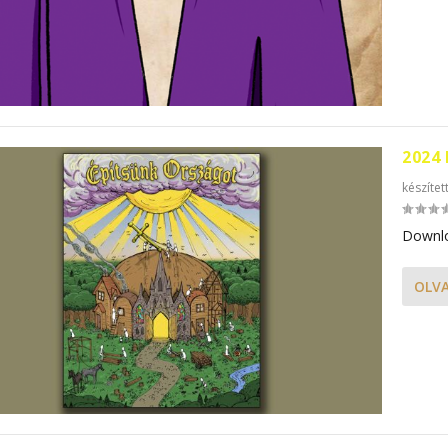
2024
készítet
Downlo
OLV