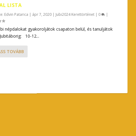
AL LISTA
te:
Edvin Patarica
|
ápr 7, 2020
|
Jubi2024 Kerettörténet
|
0
|
bi népdalokat gyakoroljátok csapaton belül, és tanuljátok
ubitáborig: 10-12...
ASS TOVÁBB