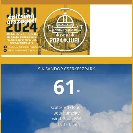
SÍK SÁNDOR CSERKÉSZPARK
61
°
scattered clouds
96% humidity
wind: 3m/s NW
H 63 • L 59