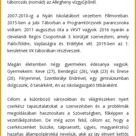
táborozás (nomád) az Allegheny vízgyűjtőnél.
2007-2010-ig a Nyári Iskolatábort vezettem Fillmoreban.
2015-ben a Jubi Táborban a Programtörzsnek parancsnoka
voltam. 2011 augusztus óta a VKVT vagyok. 2016 nyarán a
clevelandi Regös Csoportnak 3. körútját szerveztem, amely
Palócföldre, Vajdaságra és Erdélybe vitt. 2019-ben az 1.
kerületnek VK táborában résztveszek.
Magán életemben négy gyermekes édesanya vagyok.
Gyermekeim: Keve (27), Bendegúz (26), Vajk (23) és Enese
(20). Férjemmel, Szentkirályi Endrével, egy gimnáziumban
dolgozunk, ő tanárként, én az iskolaigazgató titkáraként.
Célom a különböző városokban és világrészeken nyert
cserkész tapasztalatokat a szervezésben és a problémák
megoldásában hasznosítani a Szövetségben, főképpen a
vezetőképzésben. De még azon felül, célom az, hogy a
cserkészeinket büszke, talpraesett, ügyes, magyarérzésű
hazafias állampolgárokká neveljük, akik az így elnyert kettős