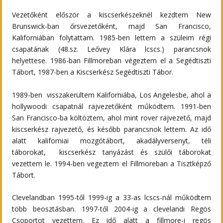
Vezetőként először a kiscserkészeknél kezdtem New
Brunswick-ban őrsvezetőként, majd San Francisco,
Kaliforniában folytattam. 1985-ben lettem a szüleim régi
csapatának (48.sz. Leővey Klára lcscs.) parancsnok
helyettese. 1986-ban Fillmoreban végeztem el a Segédtiszti
Tábort, 1987-ben a Kiscserkész Segédtiszti Tábor.
1989-ben visszakerültem Kaliforniába, Los Angelesbe, ahol a
hollywoodi csapatnál rajvezetőként működtem. 1991-ben
San Francisco-ba költöztem, ahol mint rover rajvezető, majd
kiscserkész rajvezető, és később parancsnok lettem. Az idő
alatt kaliforniai mozgótábort, akadályversenyt, téli
táborokat, kiscserkész tanyázást és szülői táborokat
vezettem le. 1994-ben vegeztem el Fillmoreban a Tisztképző
Tábort.
Clevelandban 1995-től 1999-ig a 33-as lcscs-nál működtem
több beosztásban. 1997-től 2004-ig a clevelandi Regös
Csoportot vezettem. Ez idő alatt a fillmore-i regös