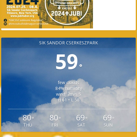
SÍK SÁNDOR CSERKÉSZPARK
59
°
few clouds
84% humidity
wind: 7m/s S
H 61 • L 58
80
80
69
69
°
°
°
°
THU
FRI
SAT
SUN