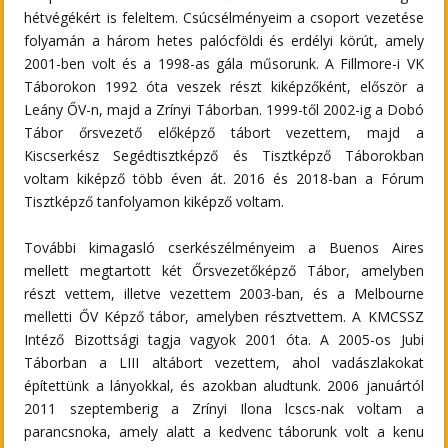
hétvégékért is feleltem. Csúcsélményeim a csoport vezetése
folyamán a három hetes palócföldi és erdélyi körút, amely
2001-ben volt és a 1998-as gála műsorunk. A Fillmore-i VK
Táborokon 1992 óta veszek részt kiképzőként, először a
Leány ŐV-n, majd a Zrínyi Táborban. 1999-től 2002-ig a Dobó
Tábor őrsvezető előképző tábort vezettem, majd a
Kiscserkész Segédtisztképző és Tisztképző Táborokban
voltam kiképző több éven át. 2016 és 2018-ban a Fórum
Tisztképző tanfolyamon kiképző voltam.
További kimagasló cserkészélményeim a Buenos Aires
mellett megtartott két Őrsvezetőképző Tábor, amelyben
részt vettem, illetve vezettem 2003-ban, és a Melbourne
melletti ŐV Képző tábor, amelyben résztvettem. A KMCSSZ
Intéző Bizottsági tagja vagyok 2001 óta. A 2005-os Jubi
Táborban a LIII altábort vezettem, ahol vadászlakokat
építettünk a lányokkal, és azokban aludtunk. 2006 januártól
2011 szeptemberig a Zrínyi Ilona lcscs-nak voltam a
parancsnoka, amely alatt a kedvenc táborunk volt a kenu